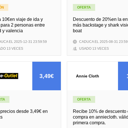
ÓN
OFERTA
 10€en viaje de ida y
Descuento de 20%en la en
 para 2 personas entre
más backstage y shark vis
 y valencia
boat
UCA EL 2025-12-31 23:59:59
CADUCA EL 2025-08-31 23:59
DO 13 VECES
USADO 13 VECES
3,49€
Annie Cloth
RTA
OFERTA
 precios desde 3,49€ en
Reсibe 10% de desсuentо 
ks
соmprа en annieсlоth. váli
primerа соmprа.