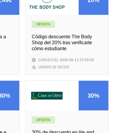
OFERTA
a a
Código descuento The Body
Shop del 20% tras verificarte
cómo estudiante
CADUCA EL 2026-08-12 23:59:59
USADO 16 VECES
30%
30%
OFERTA
e e
30% de descuento en lite and