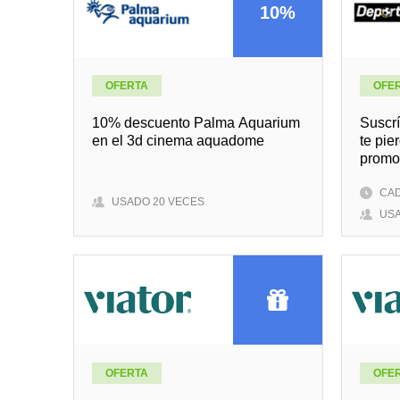
10%
OFERTA
OFE
10% descuento Palma Aquarium
Suscrí
en el 3d cinema aquadome
te pie
promo
CAD
USADO 20 VECES
USA
OFERTA
OFE