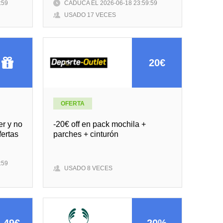
:59
CADUCA EL 2026-06-18 23:59:59
USADO 17 VECES
20€
OFERTA
er y no
-20€ off en pack mochila +
fertas
parches + cinturón
:59
USADO 8 VECES
,49€
20%