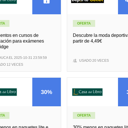
RTA
OFERTA
entos en cursos de
Descubre la moda deportiv
ración para exámenes
partir de 4,49€
idge
UCA EL 2025-10-31 23:59:59
USADO 20 VECES
DO 12 VECES
30%
RTA
OFERTA
enos en paquetes lite e
30% menos en paquetes lit