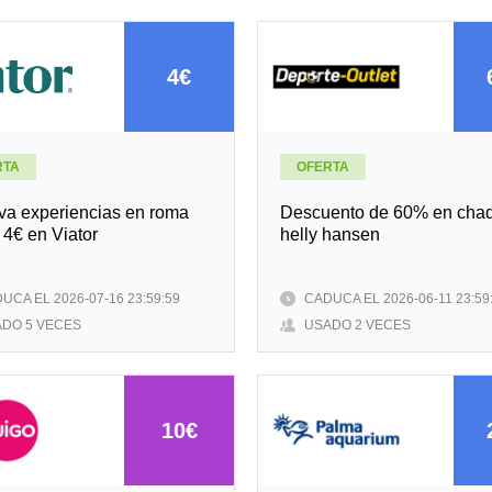
4€
RTA
OFERTA
va experiencias en roma
Descuento de 60% en cha
4€ en Viator
helly hansen
UCA EL 2026-07-16 23:59:59
CADUCA EL 2026-06-11 23:59
DO 5 VECES
USADO 2 VECES
10€