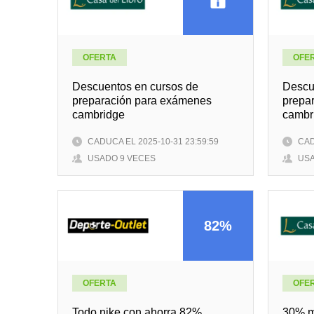
OFERTA
OFE
Descuentos en cursos de
Descu
preparación para exámenes
prepa
cambridge
cambr
CADUCA EL 2025-10-31 23:59:59
CAD
USADO 9 VECES
USA
82%
OFERTA
OFE
Todo nike con ahorra 82%
30% m