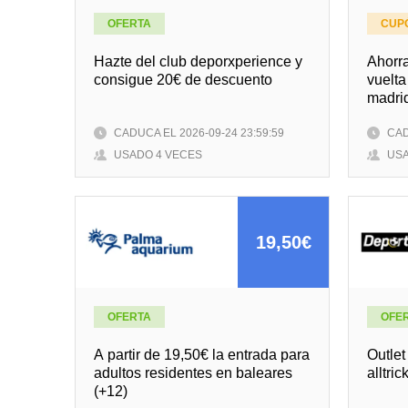
OFERTA
CUP
Hazte del club deporxperience y
Ahorra
consigue 20€ de descuento
vuelta
madrid
CADUCA EL 2026-09-24 23:59:59
CAD
USADO 4 VECES
USA
19,50€
OFERTA
OFE
A partir de 19,50€ la entrada para
Outlet
adultos residentes en baleares
alltric
(+12)