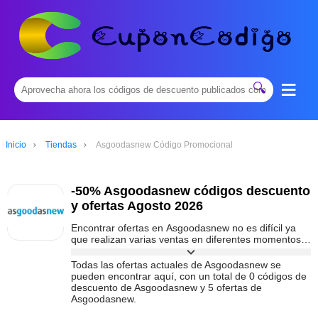
≡
🔍
Inicio
Tiendas
Asgoodasnew Código Promocional
-50% Asgoodasnew códigos descuento
y ofertas Agosto 2026
Encontrar ofertas en Asgoodasnew no es difícil ya
que realizan varias ventas en diferentes momentos
cada año. Para encontrar ofertas especiales
ofrecidas por Asgoodasnew por tiempo limitado,
Todas las ofertas actuales de Asgoodasnew se
puede seguir esta página. Hemos reunido todos los
pueden encontrar aquí, con un total de 0 códigos de
códigos de descuento y ventas de Asgoodasnew
descuento de Asgoodasnew y 5 ofertas de
para usted, con los principales descuentos de hoy
Asgoodasnew.
del 50% de descuento.