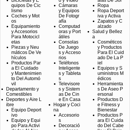
Bicicletas y E
o y Vídeo
afas De Sol
quipos De Cic
Cámaras
Ropa
lismo
y Equipos
Ropa Deport
Coches y Mot
De Fotogr
iva y Activa
os
afía
Zapatos y C
Equipamiento
Computad
alzado
y Accesorios
oras y Port
Salud y Bellez
Para Motocicl
átiles
a
etas
Consolas
Cosméticos
Piezas y Neu
De Juego
y Productos
máticos De Ve
s y Acceso
Para El Cuid
hículos
rios
ado De La P
Productos Par
Teléfonos
iel
a El Cuidado
Inteligente
Equipos y S
y Mantenimien
s y Tableta
uministros M
to Del Automó
s
édicos
vil
Televisore
Herramienta
Departamento y
s y Sistem
s De Aseo P
Comestibles
as De Cin
ersonal
Deportes y Aire L
e En Casa
Productos D
ibre
Hogar y Coci
e Fitness y
Equipo Deport
na
Bienestar
ivo
Accesorio
Productos P
Equipo y Equi
s
ara El Cuida
po Para Activi
Decoració
do Del Cabe