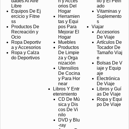
dades Al Aire
n y Acces
llo y El Pein
Libre
orios Del
ado
Equipos De Ej
Hogar
Vitaminas y
ercicio y Fitne
Herramien
Suplemento
ss
tas y Equi
s
Productos De
pos Para
Viajar
Recreación y
Mejorar El
Accesorios
Ocio
Hogar
De Viaje
Ropa Deportiv
Muebles
Artículos De
a y Accesorios
Productos
Tocador De
Ropa y Calza
De Limpie
Tamaño Viaj
do Deportivos
za y Orga
e
nización
Bolsas De V
Utensilios
iaje y Equip
De Cocina
aje
y Para Hor
Electrónica
near
De Viaje
Libros Y Entr
Libros y Guí
etenimiento
as De Viaje
CD De Mú
Ropa y Equi
sica y Dis
po De Viaje
cos De Vi
nilo
DVD y Blu
-ray