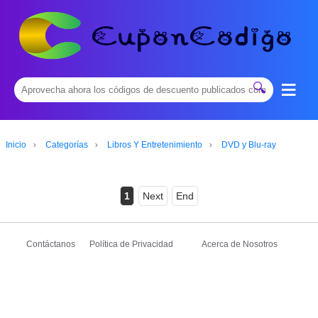
≡
🔍
Inicio
Categorías
Libros Y Entretenimiento
DVD y Blu-ray
1
Next
End
Contáctanos
Política de Privacidad
Acerca de Nosotros