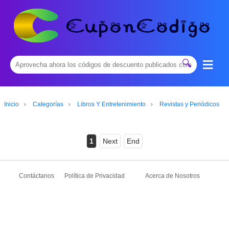
≡
🔍
Inicio
Categorías
Libros Y Entretenimiento
Revistas y Periódicos
1
Next
End
Contáctanos
Política de Privacidad
Acerca de Nosotros