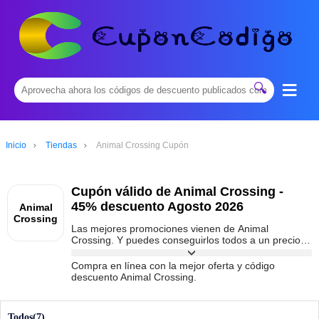
≡
🔍
Inicio
Tiendas
Animal Crossing Cupón
Cupón válido de Animal Crossing -
45% descuento Agosto 2026
Animal
Crossing
Las mejores promociones vienen de Animal
Crossing. Y puedes conseguirlos todos a un precio
inmejorable con el código promocional de Animal
Crossing que tienes disponible en
Compra en línea con la mejor oferta y código
cuponcodigoes.com
. No esperes más para conseguir
descuento Animal Crossing.
la mejor oferta de Animal Crossing y podrás
conseguir hasta un 45% de descuento.
Todos(7)