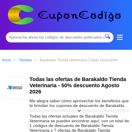
≡
🔍
Inicio
Tiendas
Barakaldo Tienda Veterinaria Código Descuento
Todas las ofertas de Barakaldo Tienda
Veterinaria - 50% descuento Agosto
2026
Me alegra saber cómo aprovechar los beneficios que
te brindan los cupones de descuento de Barakaldo
Tienda Veterinaria y usarlos sabiamente, es genial
poder ahorrar dinero con ellos. En
Todas las ofertas actuales de Barakaldo Tienda
cuponcodigoes.com
, todos los días se proporcionan
Veterinaria se pueden encontrar aquí, con un total de
códigos promocionales especiales de Barakaldo
1 códigos de descuento de Barakaldo Tienda
Tienda Veterinaria y ofertas especiales, lo que le
Veterinaria y 7 ofertas de Barakaldo Tienda