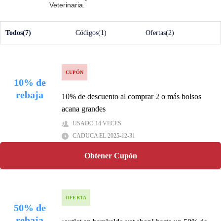
permite ahorrar dinero en cada compra de Barakaldo
Veterinaria.
Tienda Veterinaria.
Todos(7)
Códigos(1)
Ofertas(2)
CUPÓN
10% de
rebaja
10% de descuento al comprar 2 o más bolsos
acana grandes
USADO 14 VECES
CADUCA EL 2025-12-31
Obtener Cupón
OFERTA
50% de
rebaja