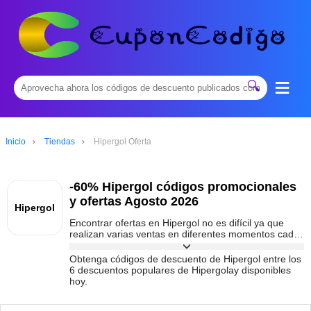
≡
🔍
Inicio
Tiendas
Hipergol Oferta
-60% Hipergol códigos promocionales
y ofertas Agosto 2026
Hipergol
Encontrar ofertas en Hipergol no es difícil ya que
realizan varias ventas en diferentes momentos cada
año. Para encontrar ofertas especiales ofrecidas por
Hipergol por tiempo limitado, puede seguir esta
Obtenga códigos de descuento de Hipergol entre los
página. Hemos reunido todos los códigos de
6 descuentos populares de Hipergolay disponibles
descuento y ventas de Hipergol para usted, con los
hoy.
principales descuentos de hoy del 60% de
descuento.