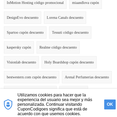
InMotion Hosting código promocional
miaandlova cupón
DesignEvo descuento
Lorena Canals descuento
Spartoo cupón descuento
Tessuti código descuento
kaspersky cupón
Realme código descuento
Visionlab descuento
Holy Boardshop cupón descuento
bestwestern.com cupón descuento
Arenal Perfumerias descuento
eharmony.com cupón descuento
Yumping oferta
Utilizamos cookies para hacer que la
experiencia del usuario sea mejor y más
personalizada. Continuar visitando
OK
CuponCodigoes significa que está de
Contáctanos
Política de Privacidad
Acerca de Nosotros
acuerdo con que usemos cookies.