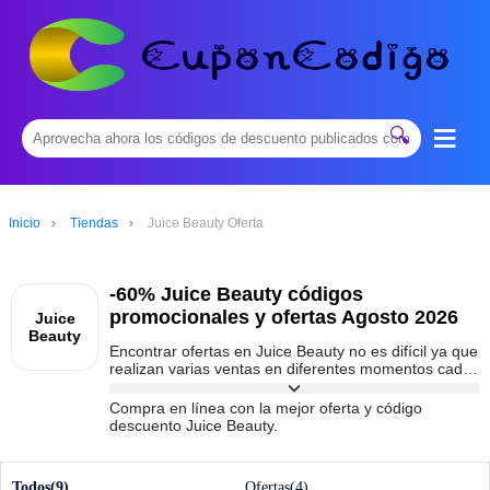
≡
🔍
Inicio
Tiendas
Juice Beauty Oferta
-60% Juice Beauty códigos
promocionales y ofertas Agosto 2026
Juice
Beauty
Encontrar ofertas en Juice Beauty no es difícil ya que
realizan varias ventas en diferentes momentos cada
año. Para encontrar ofertas especiales ofrecidas por
Juice Beauty por tiempo limitado, puede seguir esta
Compra en línea con la mejor oferta y código
página. Hemos reunido todos los códigos de
descuento Juice Beauty.
descuento y ventas de Juice Beauty para usted, con
los principales descuentos de hoy del 60% de
descuento.
Todos(9)
Ofertas(4)