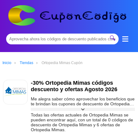
≡
🔍
Inicio
Tiendas
Ortopedia Mimas Cupón
-30% Ortopedia Mimas códigos
descuento y ofertas Agosto 2026
Me alegra saber cómo aprovechar los beneficios que
te brindan los cupones de descuento de Ortopedia
Mimas y usarlos sabiamente, es genial poder ahorrar
dinero con ellos. En
cuponcodigoes.com
, todos los
Todas las ofertas actuales de Ortopedia Mimas se
días se proporcionan códigos promocionales
pueden encontrar aquí, con un total de 0 códigos de
especiales de Ortopedia Mimas y ofertas especiales,
descuento de Ortopedia Mimas y 6 ofertas de
lo que le permite ahorrar dinero en cada compra de
Ortopedia Mimas.
Ortopedia Mimas.