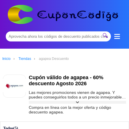
≡
🔍
Inicio
Tiendas
agapea Descuento
Cupón válido de agapea - 60%
descuento Agosto 2026
Las mejores promociones vienen de agapea. Y
puedes conseguirlos todos a un precio inmejorable
con el código promocional de agapea que tienes
disponible en
cuponcodigoes.com
. No esperes más
Compra en línea con la mejor oferta y código
para conseguir la mejor oferta de agapea y podrás
descuento agapea.
conseguir hasta un 60% de descuento.
Todos(5)