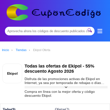
≡
🔍
Inicio
Tiendas
Ekipol Oferta
Todas las ofertas de Ekipol - 55%
descuento Agosto 2026
Ekipol
Disfruta de las promociones activas de Ekipol en
Internet, ya sea por temporada de rebajas o días
normales, podrás disfrutar de diferentes precios de
descuento. Ahorra hasta un 55% en tus productos
Compra en línea con la mejor oferta y código
favoritos en Ekipol. En
cuponcodigoes.com
,
descuento Ekipol.
definitivamente puedes encontrar descuentos de
Ekipol que te atraigan, ¡eso es seguro!
Todos(9)
Ofertas(2)