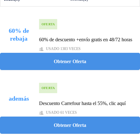
OFERTA
60% de
rebaja
60% de descuento +envío gratis en 48/72 horas
USADO 1383 VECES
Obtener Oferta
OFERTA
además
Descuento Carrefour hasta el 55%, clic aquí
USADO 61 VECES
Obtener Oferta