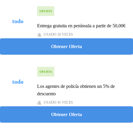
OFERTA
todo
Entrega gratuita en península a partir de 50,00€
USADO 26 VECES
Obtener Oferta
OFERTA
todo
Los agentes de policía obtienen un 5% de
descuento
USADO 41 VECES
Obtener Oferta