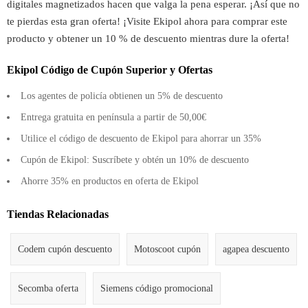
digitales magnetizados hacen que valga la pena esperar. ¡Así que no
te pierdas esta gran oferta! ¡Visite Ekipol ahora para comprar este
producto y obtener un 10 % de descuento mientras dure la oferta!
Ekipol Código de Cupón Superior y Ofertas
Los agentes de policía obtienen un 5% de descuento
Entrega gratuita en península a partir de 50,00€
Utilice el código de descuento de Ekipol para ahorrar un 35%
Cupón de Ekipol: Suscríbete y obtén un 10% de descuento
Ahorre 35% en productos en oferta de Ekipol
Tiendas Relacionadas
Codem cupón descuento
Motoscoot cupón
agapea descuento
Secomba oferta
Siemens código promocional