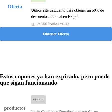
Oferta
Utilice este descuento para obtener un 50% de
descuento adicional en Ekipol
USADO VARIAS VECES
Obtener Oferta
Estos cupones ya han expirado, pero puede
que sigan funcionando
OFERTA
productos
Inicio Cambios y Devoluciones por €1. en