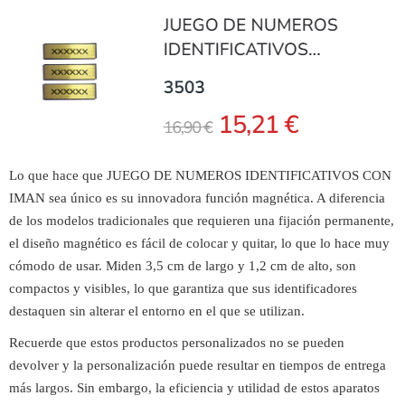
Lo que hace que JUEGO DE NUMEROS IDENTIFICATIVOS CON
IMAN sea único es su innovadora función magnética. A diferencia
de los modelos tradicionales que requieren una fijación permanente,
el diseño magnético es fácil de colocar y quitar, lo que lo hace muy
cómodo de usar. Miden 3,5 cm de largo y 1,2 cm de alto, son
compactos y visibles, lo que garantiza que sus identificadores
destaquen sin alterar el entorno en el que se utilizan.
Recuerde que estos productos personalizados no se pueden
devolver y la personalización puede resultar en tiempos de entrega
más largos. Sin embargo, la eficiencia y utilidad de estos aparatos