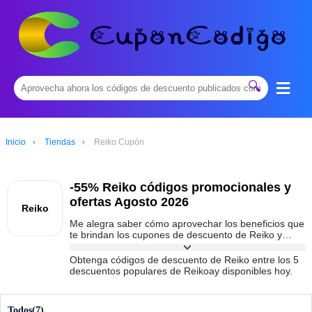
≡
🔍
Inicio
Tiendas
Reiko Cupón
-55% Reiko códigos promocionales y
ofertas Agosto 2026
Reiko
Me alegra saber cómo aprovechar los beneficios que
te brindan los cupones de descuento de Reiko y
usarlos sabiamente, es genial poder ahorrar dinero
con ellos. En
cuponcodigoes.com
, todos los días se
Obtenga códigos de descuento de Reiko entre los 5
proporcionan códigos promocionales especiales de
descuentos populares de Reikoay disponibles hoy.
Reiko y ofertas especiales, lo que le permite ahorrar
dinero en cada compra de Reiko.
Todos(7)